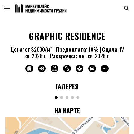
Skip to main content
Skip to navigation
GRAPHIC RESIDENCE
Цена:
от
$
200
0/м² |
Предоплата:
1
0% |
Сдача:
IV
кв. 202
8
г. |
Рассрочка:
до I кв. 20
28
г.
ГАЛЕРЕЯ
НА КАРТЕ