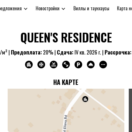
редложения
Новостройки
Виллы и таунхаусы
Карта 
ip to main content
Skip to navigat
QUEEN'S RESIDENCE
/м² |
Предоплата:
2
0% |
Сдача:
IV кв. 2026 г. |
Рассрочка:
НА КАРТЕ