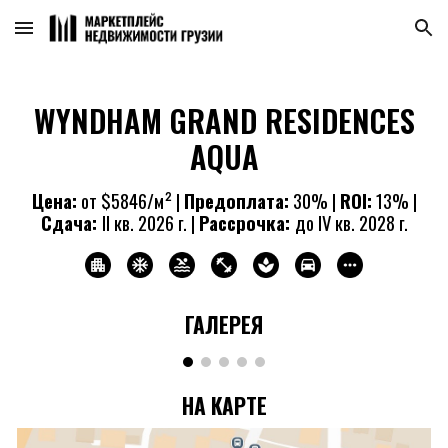
Skip to main content
Skip to navigation
WYNDHAM GRAND RESIDENCES
AQUA
Цена:
от
$5846/м
²
|
Предоплата:
3
0% |
ROI
:
1
3
% |
Сдача:
II кв. 2026 г. |
Рассрочка:
до IV кв. 2028 г.
ГАЛЕРЕЯ
НА КАРТЕ